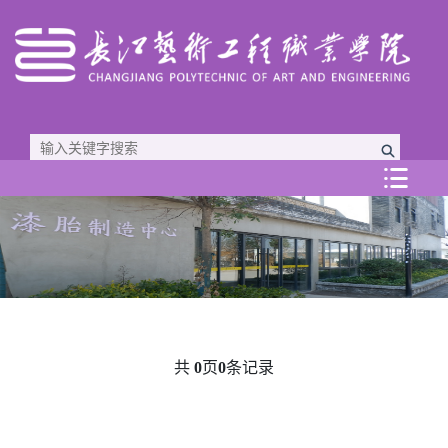

共
0
页
0
条记录